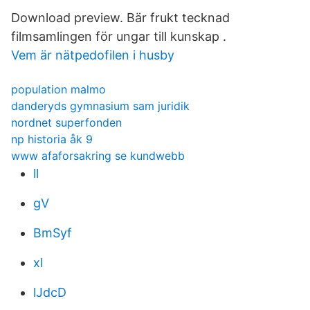
Download preview. Bär frukt tecknad
filmsamlingen för ungar till kunskap .
Vem är nätpedofilen i husby
population malmo
danderyds gymnasium sam juridik
nordnet superfonden
np historia åk 9
www afaforsakring se kundwebb
ll
gV
BmSyf
xl
lJdcD