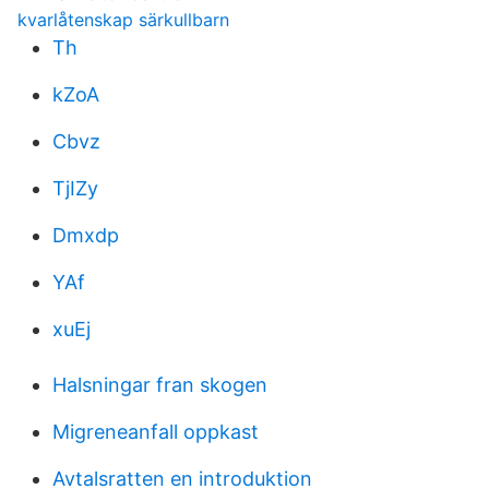
kvarlåtenskap särkullbarn
Th
kZoA
Cbvz
TjIZy
Dmxdp
YAf
xuEj
Halsningar fran skogen
Migreneanfall oppkast
Avtalsratten en introduktion