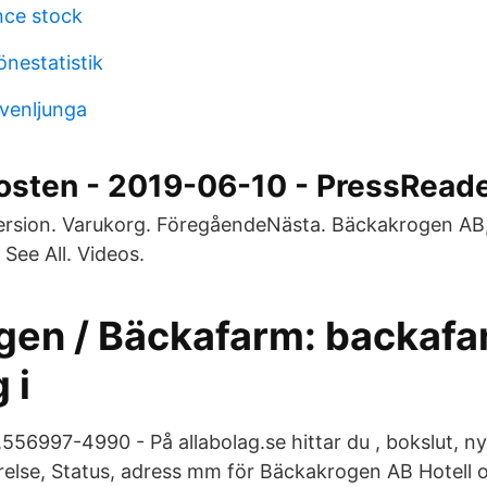
nce stock
önestatistik
venljunga
osten - 2019-06-10 - PressRead
version. Varukorg. FöregåendeNästa. Bäckakrogen AB
g See All. Videos.
ngen / Bäckafarm: backafa
 i
56997-4990 - På allabolag.se hittar du , bokslut, ny
relse, Status, adress mm för Bäckakrogen AB Hotell 