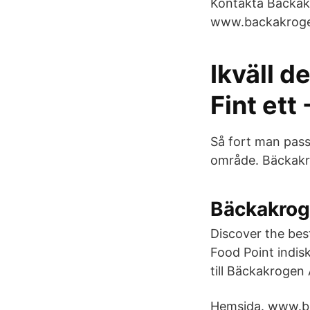
Kontakta Bäckakr
www.backakrogen
Ikväll d
Fint ett
Så fort man pass
område. Bäckakr
Bäckakrog
Discover the bes
Food Point indi
till Bäckakrogen 
Hemsida. www.ba