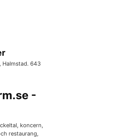
er
, Halmstad. 643
rm.se -
ckeltal, koncern,
och restaurang,