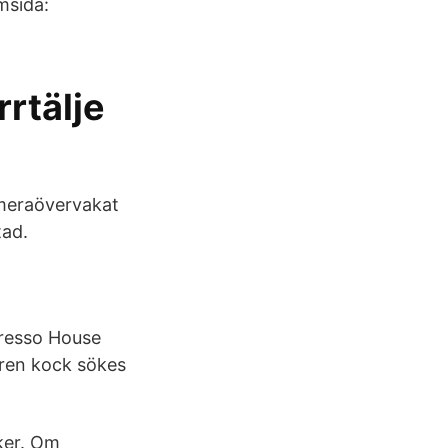
msida:
rrtälje
ameraövervakat
tad.
presso House
ren kock sökes
ker. Om