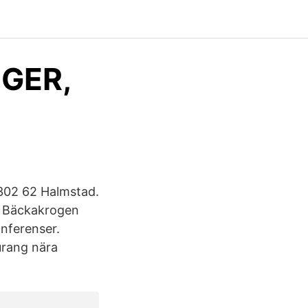
NGER,
 302 62 Halmstad.
å Bäckakrogen
onferenser.
urang nära