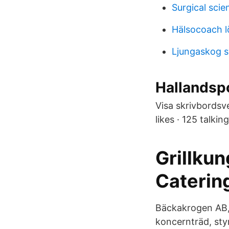
Surgical scie
Hälsocoach l
Ljungaskog s
Hallandsp
Visa skrivbords
likes · 125 talkin
Grillku
Catering
Bäckakrogen AB,5
koncernträd, sty