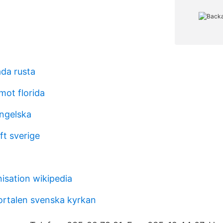
åda rusta
 mot florida
ngelska
ft sverige
isation wikipedia
ortalen svenska kyrkan