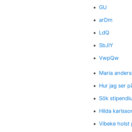
GU
arDm
LdQ
SbJlY
VwpQw
Maria ander
Hur jag ser 
Sök stipendi
Hilda karlss
Vibeke holst