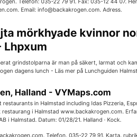
ogen. Telefon: 035-22 79 91. Fax: 035-12 44 07. He
.com. Email: info@backakrogen.com. Adress.
ejta mörkhyade kvinnor no
 - Lhpxum
erat grindstolparna är man på säkert, larmat och k
ogen dagens lunch - Läs mer på Lunchguiden Halms
en, Halland - VYMaps.com
t restaurants in Halmstad including Idas Pizzeria, Es
sk restaurang i Halmstad www.backakrogen.com. Erfa
AB i Halmstad. Datum: 01/28/21. Halland · Kock.
ckakrogen.com. Telefon. 035-22 79 91. Karta. rubri