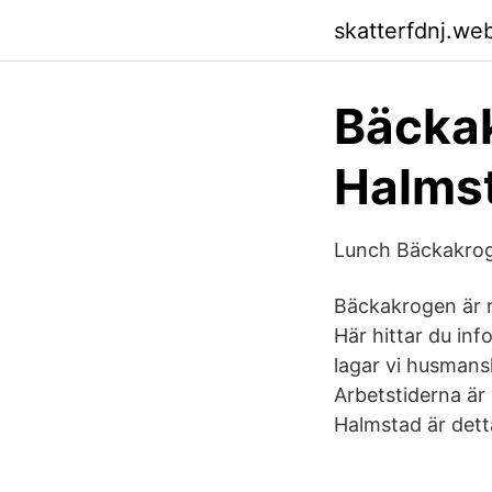
skatterfdnj.we
Bäcka
Halmst
Lunch Bäckakro
Bäckakrogen är r
Här hittar du in
lagar vi husmans
Arbetstiderna ä
Halmstad är dett