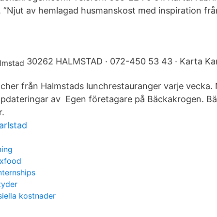
”Njut av hemlagad husmanskost med inspiration från
30262 HALMSTAD · 072-450 53 43 · Karta Kar
ncher från Halmstads lunchrestauranger varje vecka. 
uppdateringar av Egen företagare på Bäckakrogen. B
.
arlstad
ning
axfood
nternships
tyder
siella kostnader