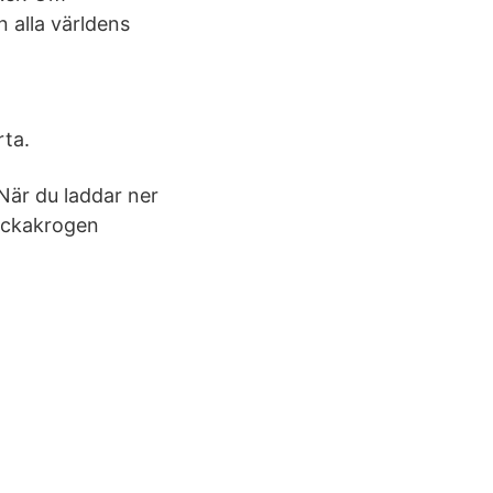
 alla världens
ta.
När du laddar ner
äckakrogen