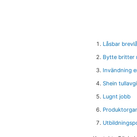
Låsbar brevl
Bytte britter
Invändning e
Shein tullavgi
Lugnt jobb
Produktorgan
Utbildningsp