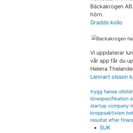
Bäckakrogen AB. 
hörn.
Graddo kollo
Vi uppdaterar lu
vår app får du 
Helena Thelander
Lennart olsson k
trygg hansa utbild
lönespecifikation 
startup company i
kroppsaktivism be
resultat efter finan
SUK