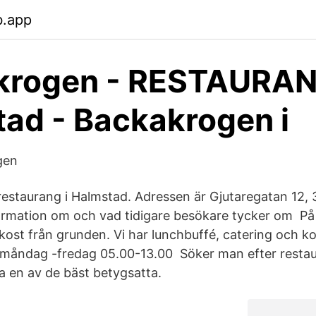
b.app
krogen - RESTAURA
ad - Backakrogen i
gen
estaurang i Halmstad. Adressen är Gjutaregatan 12,
formation om och vad tidigare besökare tycker om P
kost från grunden. Vi har lunchbuffé, catering och k
r måndag -fredag 05.00-13.00 Söker man efter resta
a en av de bäst betygsatta.