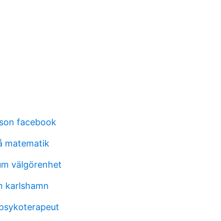
sson facebook
på matematik
um välgörenhet
on karlshamn
 psykoterapeut