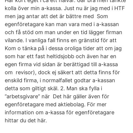
Har kört eget i ca ett halvår. Går bra men tänkte
kolla över min a-kassa. Just nu är jag med i HTF
men jag antar att det är bättre med Som
egenföretagare kan man vara med i a-kassan
och få stöd om man under en tid lägger firman
vilande. I vanliga fall finns en gränstid för att
Kom o tänka på i dessa oroliga tider att om jag
som har ett fast heltidsjobb och även har en
egen firma vid sidan är berättigad till a-kassa
om revisor), dock ej säkert att detta finns för
enskild firma, i normalfallet godtar a-kassan
detta som giltigt skäl. 2. Man ska fylla i
”arbetsgivare” när Det här gäller även för
egenföretagare med aktiebolag. För mer
information om a-kassa för egenföretagare
hittar du det här.